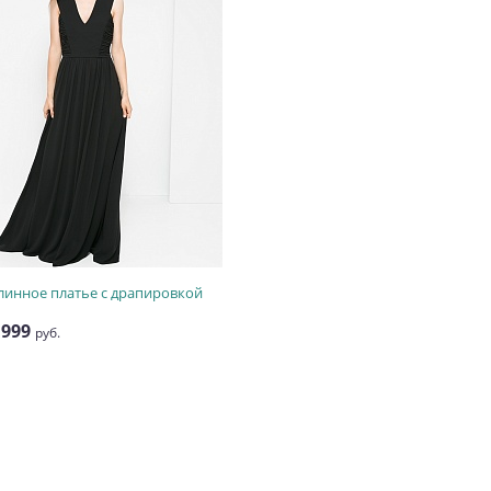
 999
линное платье с драпировкой
руб.
 999
руб.