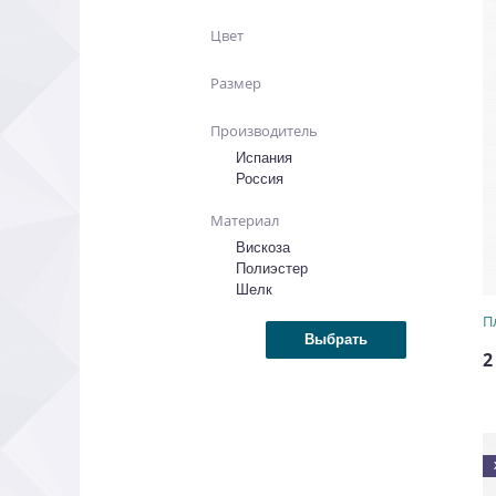
Цвет
Размер
Производитель
Испания
Россия
Материал
Вискоза
Полиэстер
Шелк
2
П
2