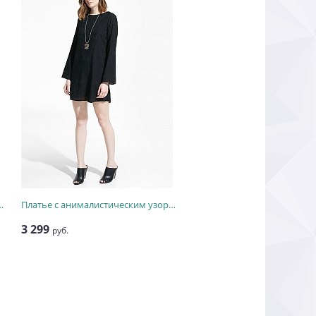
ивными строчками
Платье с анималистическим узором
3 299
руб.
3 299
руб.